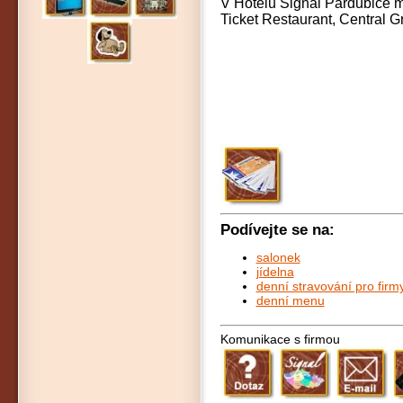
V Hotelu Signal Pardubice mů
Ticket Restaurant,
Central G
Podívejte se na:
salonek
jídelna
denní stravování pro firm
denní menu
Komunikace s firmou