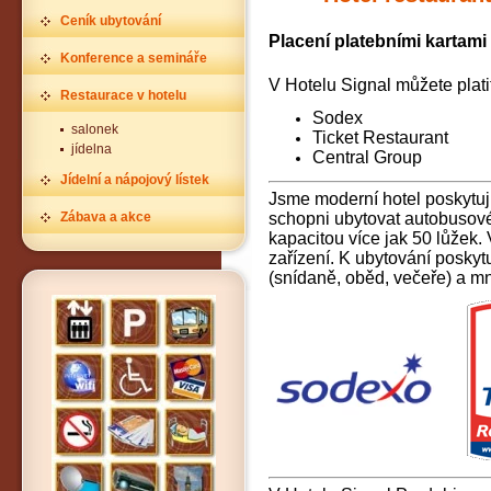
Ceník ubytování
Placení platebními kartami 
Konference a semináře
V Hotelu Signal můžete plati
Restaurace v hotelu
Sodex
salonek
Ticket Restaurant
jídelna
Central Group
Jídelní a nápojový lístek
Jsme moderní hotel poskytují
Zábava a akce
schopni ubytovat autobusov
kapacitou více jak 50 lůžek.
zařízení. K ubytování posky
(snídaně, oběd, večeře) a m