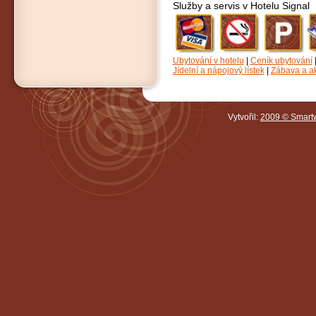
Služby a servis v Hotelu Signal
Ubytování v hotelu
|
Ceník ubytování
Jídelní a nápojový lístek
|
Zábava a a
Vytvořil:
2009 © Smartw