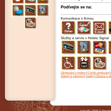
Podívejte se na:
Komunikace s firmou
Služby a servis v Hotelu Signal
Ubytování v hotelu
|
Ceník ubytování
Jídelní a nápojový lístek
|
Zábava a a