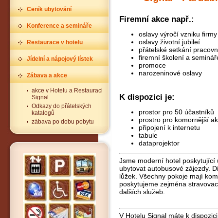
Ceník ubytování
Firemní akce např.:
Konference a semináře
oslavy výročí vzniku firmy
oslavy životní jubileí
Restaurace v hotelu
přátelské setkání pracovn
firemní školení a seminář
Jídelní a nápojový lístek
promoce
narozeninové oslavy
Zábava a akce
akce v Hotelu a Restauraci
K dispozici je:
Signal
Odkazy do přátelských
prostor pro 50 účastníků
katalogů
prostro pro komornější ak
zábava po dobu pobytu
připojení k internetu
tabule
dataprojektor
Jsme moderní hotel poskytující 
ubytovat autobusové zájezdy. D
lůžek. Všechny pokoje mají komp
poskytujeme zejména stravovací
dalších služeb.
V Hotelu Signal máte k dispozic